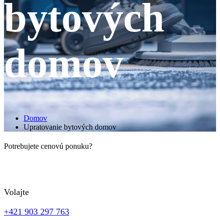
bytových
domov
Domov
Upratovanie bytových domov
Potrebujete cenovú ponuku?
Volajte
+421 903 297 763