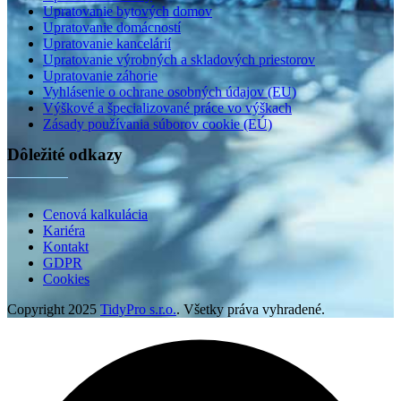
Upratovanie bytových domov
Upratovanie domácností
Upratovanie kancelárií
Upratovanie výrobných a skladových priestorov
Upratovanie záhorie
Vyhlásenie o ochrane osobných údajov (EU)
Výškové a špecializované práce vo výškach
Zásady používania súborov cookie (EÚ)
Dôležité odkazy
Cenová kalkulácia
Kariéra
Kontakt
GDPR
Cookies
Copyright
2025
TidyPro s.r.o.
. Všetky práva vyhradené.