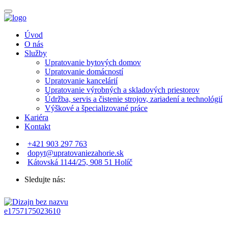
Úvod
O nás
Služby
Upratovanie bytových domov
Upratovanie domácností
Upratovanie kancelárií
Upratovanie výrobných a skladových priestorov
Údržba, servis a čistenie strojov, zariadení a technológií
Výškové a špecializované práce
Kariéra
Kontakt
+421 903 297 763
dopyt@upratovaniezahorie.sk
Kátovská 1144/25, 908 51 Holíč
Sledujte nás: