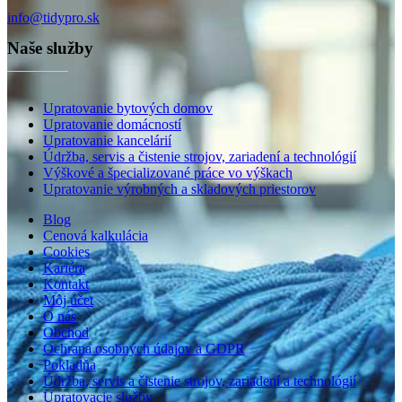
info@tidypro.sk
Naše služby
Upratovanie bytových domov
Upratovanie domácností
Upratovanie kancelárií
Údržba, servis a čistenie strojov, zariadení a technológií
Výškové a špecializované práce vo výškach
Upratovanie výrobných a skladových priestorov
Blog
Cenová kalkulácia
Cookies
Kariéra
Kontakt
Môj účet
O nás
Obchod
Ochrana osobných údajov a GDPR
Pokladňa
Údržba, servis a čistenie strojov, zariadení a technológií
Upratovacie služby