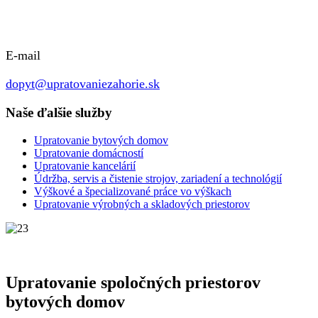
E-mail
dopyt@upratovaniezahorie.sk
Naše ďalšie služby
Upratovanie bytových domov
Upratovanie domácností
Upratovanie kancelárií
Údržba, servis a čistenie strojov, zariadení a technológií
Výškové a špecializované práce vo výškach
Upratovanie výrobných a skladových priestorov
Upratovanie spoločných priestorov
bytových domov