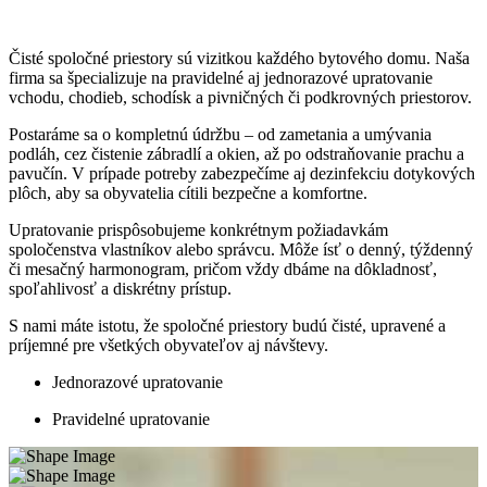
Čisté spoločné priestory sú vizitkou každého bytového domu. Naša
firma sa špecializuje na pravidelné aj jednorazové upratovanie
vchodu, chodieb, schodísk a pivničných či podkrovných priestorov.
Postaráme sa o kompletnú údržbu – od zametania a umývania
podláh, cez čistenie zábradlí a okien, až po odstraňovanie prachu a
pavučín. V prípade potreby zabezpečíme aj dezinfekciu dotykových
plôch, aby sa obyvatelia cítili bezpečne a komfortne.
Upratovanie prispôsobujeme konkrétnym požiadavkám
spoločenstva vlastníkov alebo správcu. Môže ísť o denný, týždenný
či mesačný harmonogram, pričom vždy dbáme na dôkladnosť,
spoľahlivosť a diskrétny prístup.
S nami máte istotu, že spoločné priestory budú čisté, upravené a
príjemné pre všetkých obyvateľov aj návštevy.
Jednorazové upratovanie
Pravidelné upratovanie