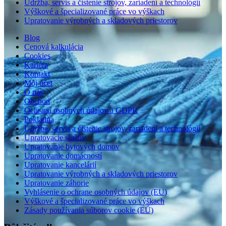
Údržba, servis a čistenie strojov, zariadení a technológií
Výškové a špecializované práce vo výškach
Upratovanie výrobných a skladových priestorov
Blog
Cenová kalkulácia
Cookies
Kariéra
Kontakt
Môj účet
O nás
Obchod
Ochrana osobných údajov a GDPR
Pokladňa
Údržba, servis a čistenie strojov, zariadení a technológií
Upratovacie služby
Upratovanie bytových domov
Upratovanie domácností
Upratovanie kancelárií
Upratovanie výrobných a skladových priestorov
Upratovanie záhorie
Vyhlásenie o ochrane osobných údajov (EU)
Výškové a špecializované práce vo výškach
Zásady používania súborov cookie (EÚ)