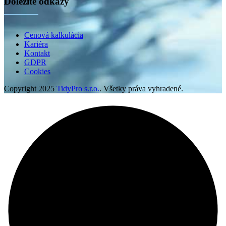
Dôležité odkazy
Cenová kalkulácia
Kariéra
Kontakt
GDPR
Cookies
Copyright
2025
TidyPro s.r.o.
. Všetky práva vyhradené.