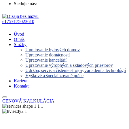
Sledujte nás:
Úvod
O nás
Služby
Upratovanie bytových domov
Upratovanie domácností
Upratovanie kancelárií
Upratovanie výrobných a skladových priestorov
Údržba, servis a čistenie strojov, zariadení a technológií
Výškové a špecializované práce
Kariéra
Kontakt
CENOVÁ KALKULÁCIA