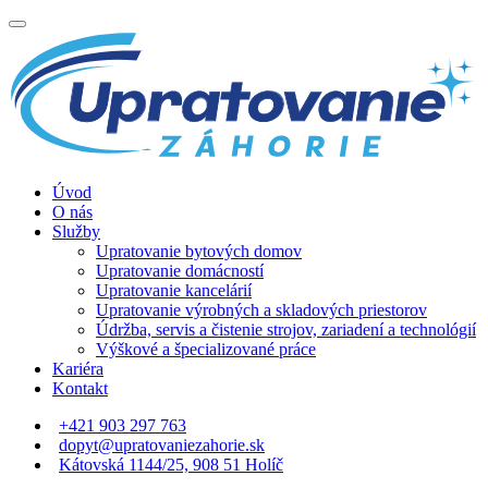
Úvod
O nás
Služby
Upratovanie bytových domov
Upratovanie domácností
Upratovanie kancelárií
Upratovanie výrobných a skladových priestorov
Údržba, servis a čistenie strojov, zariadení a technológií
Výškové a špecializované práce
Kariéra
Kontakt
+421 903 297 763
dopyt@upratovaniezahorie.sk
Kátovská 1144/25, 908 51 Holíč