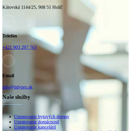
Kátovská 1144/25, 908 51 Holíč
Telefón
+421 903 297 763
Email
info@tidypro.sk
Naše služby
Upratovanie bytových domov
Upratovanie domácností
Upratovanie kancelárií