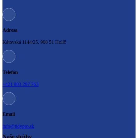
Adresa
Kátovská 1144/25, 908 51 Holíč
Telefón
+421 903 297 763
Email
info@tidypro.sk
Naše služby