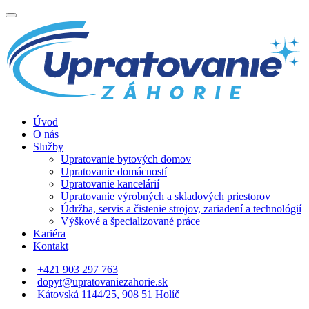
Úvod
O nás
Služby
Upratovanie bytových domov
Upratovanie domácností
Upratovanie kancelárií
Upratovanie výrobných a skladových priestorov
Údržba, servis a čistenie strojov, zariadení a technológií
Výškové a špecializované práce
Kariéra
Kontakt
+421 903 297 763
dopyt@upratovaniezahorie.sk
Kátovská 1144/25, 908 51 Holíč