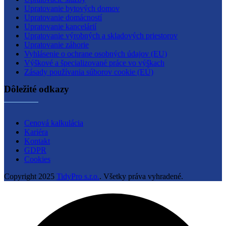
Upratovanie bytových domov
Upratovanie domácností
Upratovanie kancelárií
Upratovanie výrobných a skladových priestorov
Upratovanie záhorie
Vyhlásenie o ochrane osobných údajov (EU)
Výškové a špecializované práce vo výškach
Zásady používania súborov cookie (EÚ)
Dôležité odkazy
Cenová kalkulácia
Kariéra
Kontakt
GDPR
Cookies
Copyright
2025
TidyPro s.r.o.
. Všetky práva vyhradené.