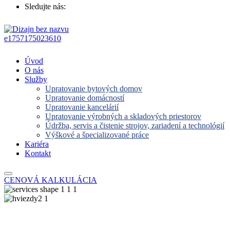
Sledujte nás:
Úvod
O nás
Služby
Upratovanie bytových domov
Upratovanie domácností
Upratovanie kancelárií
Upratovanie výrobných a skladových priestorov
Údržba, servis a čistenie strojov, zariadení a technológií
Výškové a špecializované práce
Kariéra
Kontakt
CENOVÁ KALKULÁCIA