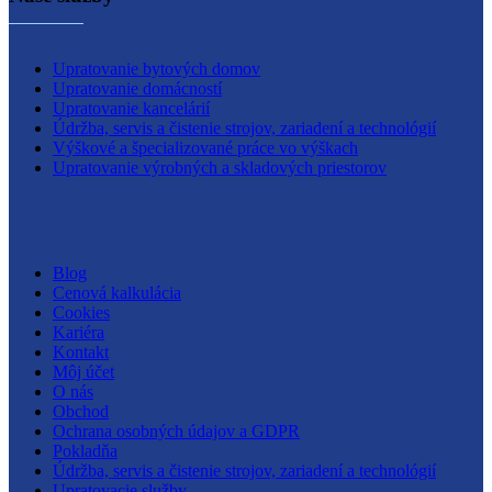
Upratovanie bytových domov
Upratovanie domácností
Upratovanie kancelárií
Údržba, servis a čistenie strojov, zariadení a technológií
Výškové a špecializované práce vo výškach
Upratovanie výrobných a skladových priestorov
Blog
Cenová kalkulácia
Cookies
Kariéra
Kontakt
Môj účet
O nás
Obchod
Ochrana osobných údajov a GDPR
Pokladňa
Údržba, servis a čistenie strojov, zariadení a technológií
Upratovacie služby