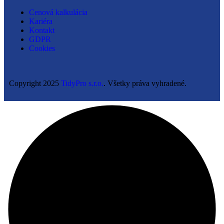
Cenová kalkulácia
Kariéra
Kontakt
GDPR
Cookies
Copyright
2025
TidyPro s.r.o.
. Všetky práva vyhradené.