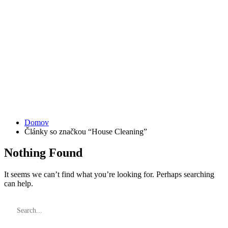
House
Cleaning
Domov
Články so značkou “House Cleaning”
Nothing Found
It seems we can’t find what you’re looking for. Perhaps searching
can help.